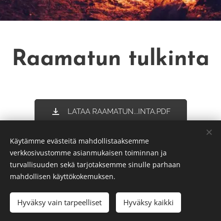
Raamatun tulkinta
LATAA RAAMATUN...INTA.PDF
Kirjoita tekstisi tähän...
Käytämme evästeitä mahdollistaaksemme
verkkosivustomme asianmukaisen toiminnan ja
turvallisuuden sekä tarjotaksemme sinulle parhaan
mahdollisen käyttökokemuksen.
© 2024 Mikkelin tuomiokirkkoseurakunta
Hyväksy vain tarpeelliset
Hyväksy kaikki
Luotu
Webnodella
Evästeet