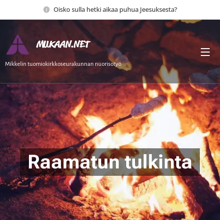
Oisko sulla hetki aikaa puhua Jeesuksesta?
MUKAAN.NET
Mikkelin tuomiokirkkoseurakunnan nuorisotyö
Raamatun tulkinta